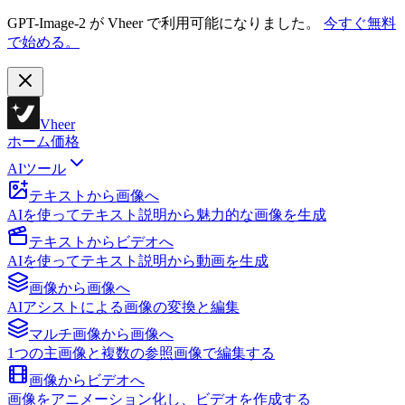
GPT-Image-2 が Vheer で利用可能になりました。
今すぐ無料
で始める。
Vheer
ホーム
価格
AIツール
テキストから画像へ
AIを使ってテキスト説明から魅力的な画像を生成
テキストからビデオへ
AIを使ってテキスト説明から動画を生成
画像から画像へ
AIアシストによる画像の変換と編集
マルチ画像から画像へ
1つの主画像と複数の参照画像で編集する
画像からビデオへ
画像をアニメーション化し、ビデオを作成する