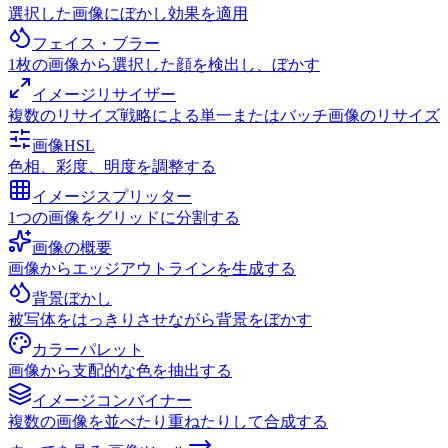
選択した画像にぼかし効果を適用
フェイス・ブラー
1枚の画像から選択した顔を検出し、ぼかす
イメージリサイザー
複数のリサイズ戦略による単一またはバッチ画像のリサイズ
画像HSL
色相、彩度、明度を調整する
イメージスプリッター
1つの画像をグリッドに分割する
画像の概要
画像からエッジアウトラインを生成する
背景ぼかし
被写体をはっきりさせながら背景をぼかす
カラーパレット
画像から支配的な色を抽出する
イメージコンバイナー
複数の画像を並べたり重ねたりして合成する