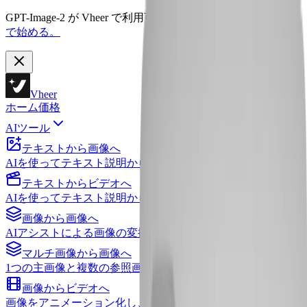
GPT-Image-2 が Vheer で利用可能になりました。
今すぐ無料
で始める。
Vheer
ホーム
価格
AIツール
テキストから画像へ
AIを使ってテキスト説明から魅力的な画像を生成
テキストからビデオへ
AIを使ってテキスト説明から動画を生成
画像から画像へ
AIアシストによる画像の変換と編集
マルチ画像から画像へ
1つの主画像と複数の参照画像で編集する
画像からビデオへ
画像をアニメーション化し、ビデオを作成する