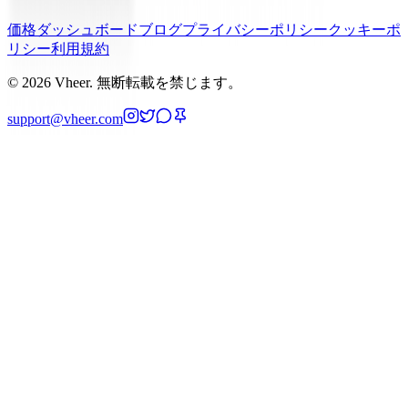
価格
ダッシュボード
ブログ
プライバシーポリシー
クッキーポ
リシー
利用規約
©
2026
Vheer.
無断転載を禁じます。
support@vheer.com