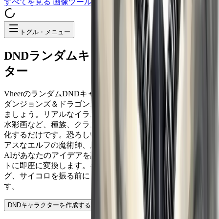
すべてを見る
画像ツール
トグル・メニュー
DNDランダムキャラクタージェネレー
ター
VheerのランダムDNDキャラクタージェネレーターで、次の
ダンジョンズ＆ドラゴンズキャラクターを数秒でデザインし
ましょう。リアルなイラストからアニメ、ピクセルアート、
水彩画など、種族、クラス、スタイルを選択またはランダム
化するだけです。恐ろしいドラゴンボーンの戦士、ミステリ
アスなエルフの魔術師、風変わりなノームの吟遊詩人など、
AIがあなたのアイデアを詳細で高品質なキャラクターアー
トに即座に変換します。キャンペーンやストーリーテリン
グ、サイコロを振る前にヒーローをイメージするのに最適で
す。
DNDキャラクターを作成する