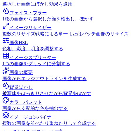
選択した画像にぼかし効果を適用
フェイス・ブラー
1枚の画像から選択した顔を検出し、ぼかす
イメージリサイザー
複数のリサイズ戦略による単一またはバッチ画像のリサイズ
画像HSL
色相、彩度、明度を調整する
イメージスプリッター
1つの画像をグリッドに分割する
画像の概要
画像からエッジアウトラインを生成する
背景ぼかし
被写体をはっきりさせながら背景をぼかす
カラーパレット
画像から支配的な色を抽出する
イメージコンバイナー
複数の画像を並べたり重ねたりして合成する