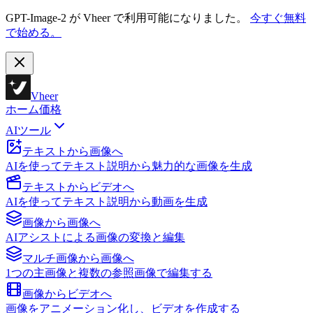
GPT-Image-2 が Vheer で利用可能になりました。
今すぐ無料
で始める。
Vheer
ホーム
価格
AIツール
テキストから画像へ
AIを使ってテキスト説明から魅力的な画像を生成
テキストからビデオへ
AIを使ってテキスト説明から動画を生成
画像から画像へ
AIアシストによる画像の変換と編集
マルチ画像から画像へ
1つの主画像と複数の参照画像で編集する
画像からビデオへ
画像をアニメーション化し、ビデオを作成する