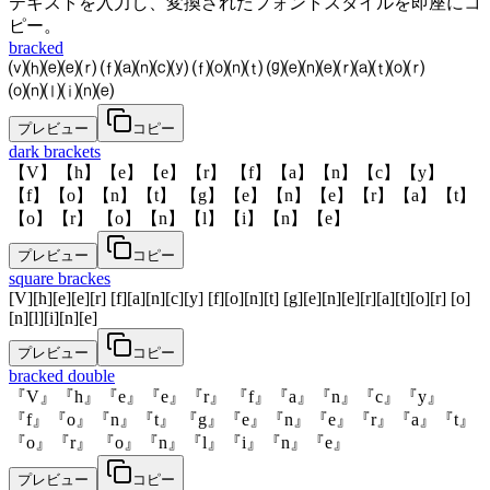
テキストを入力し、変換されたフォントスタイルを即座にコ
ピー。
bracked
⒱⒣⒠⒠⒭ ⒡⒜⒩⒞⒴ ⒡⒪⒩⒯ ⒢⒠⒩⒠⒭⒜⒯⒪⒭
⒪⒩⒧⒤⒩⒠
プレビュー
コピー
dark brackets
【V】【h】【e】【e】【r】 【f】【a】【n】【c】【y】
【f】【o】【n】【t】 【g】【e】【n】【e】【r】【a】【t】
【o】【r】 【o】【n】【l】【i】【n】【e】
プレビュー
コピー
square brackes
[V][h][e][e][r] [f][a][n][c][y] [f][o][n][t] [g][e][n][e][r][a][t][o][r] [o]
[n][l][i][n][e]
プレビュー
コピー
bracked double
『V』『h』『e』『e』『r』 『f』『a』『n』『c』『y』
『f』『o』『n』『t』 『g』『e』『n』『e』『r』『a』『t』
『o』『r』 『o』『n』『l』『i』『n』『e』
プレビュー
コピー