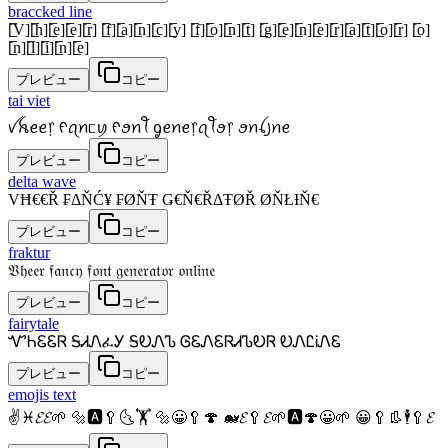
braccked line
[̲̅V][̲̅h][̲̅e][̲̅e][̲̅r] [̲̅f][̲̅a][̲̅n][̲̅c][̲̅y] [̲̅f][̲̅o][̲̅n][̲̅t] [̲̅g][̲̅e][̲̅n][̲̅e][̲̅r][̲̅a][̲̅t][̲̅o][̲̅r] [̲̅o]
[̲̅n][̲̅l][̲̅i][̲̅n][̲̅e]
プレビュー
コピー
tai viet
ꪜꫝꫀꫀ᥅ ᠻꪖꪀᥴꪗ ᠻꪮꪀꪻ ᧁꫀꪀꫀ᥅ꪖꪻꪮ᥅ ꪮꪀꪶ꠸ꪀꫀ
プレビュー
コピー
delta wave
VĦ€€Ř ₣ΔŇĆ¥ ₣ØŇŦ Ǥ€Ň€ŘΔŦØŘ ØŇŁƗŇ€
プレビュー
コピー
fraktur
𝔙𝔥𝔢𝔢𝔯 𝔣𝔞𝔫𝔠𝔶 𝔣𝔬𝔫𝔱 𝔤𝔢𝔫𝔢𝔯𝔞𝔱𝔬𝔯 𝔬𝔫𝔩𝔦𝔫𝔢
プレビュー
コピー
fairytale
ᏉᏂᏋᏋᏒ ᎦᏗᏁፈᎩ ᎦᎧᏁᏖ ᎶᏋᏁᏋᏒᏗᏖᎧᏒ ᎧᏁᏝᎥᏁᏋ
プレビュー
コピー
emojis text
✌♓𝓔𝓔🌱 🔩🅰🥄🌜🏋 🔩😀🥄🍄 🐋𝓔🥄𝓔🌱🅰🍄😀🌱 😀🥄👢🕴🥄𝓔