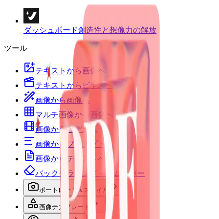
ダッシュボード
創造性と想像力の解放
ツール
テキストから画像へ
テキストからビデオへ
画像から画像へ
マルチ画像から画像へ
画像からビデオへ
画像からプロンプトへ
画像からテキストへ
バックグラウンド・リムーバー
ポートレート＆スタイル
画像テンプレート